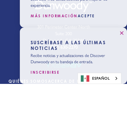
experiencia.
MÁS INFORMACIÓN
ACEPTE
301 Perimeter Center North
Suite 200
Dunwoody, GA 30346
SUSCRÍBASE A LAS ÚLTIMAS
(877) 630-2270
NOTICIAS
Recibe noticias y actualizaciones de Discover
Dunwoody en tu bandeja de entrada.
INSCRIBIRSE
ESPAÑOL
QUIÉNES SOMOS
ACERCA DE DUNWOODY
BLOG
MEDIOS DE COMUNICACIÓN
PÓNGASE EN CONTACTO CON
Empezar a
planificar
Obtenga nuestra
Guía del