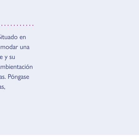
Situado en
comodar una
e y su
 ambientación
as. Póngase
as,