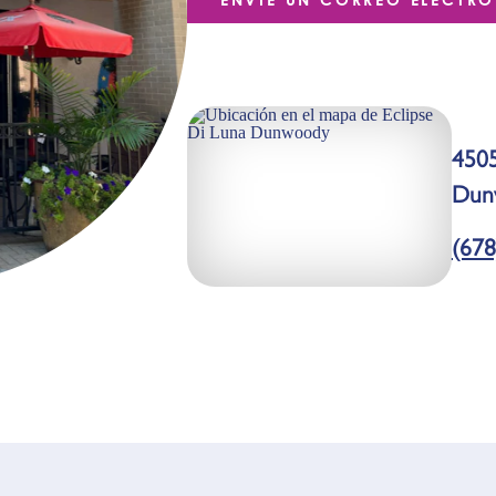
450
Dun
(678