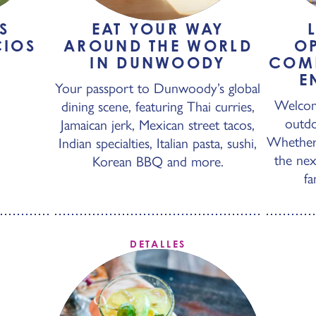
S
EAT YOUR WAY
CIOS
AROUND THE WORLD
O
IN DUNWOODY
COME
Y
E
Your passport to Dunwoody’s global
Welcome
dining scene, featuring Thai curries,
outd
Jamaican jerk, Mexican street tacos,
Whether 
Indian specialties, Italian pasta, sushi,
the nex
Korean BBQ and more.
fa
DETALLES