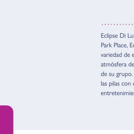
Eclipse Di L
VISIÓ
Park Place, 
variedad de e
atmósfera de
de su grupo.
las pilas con
entretenimien