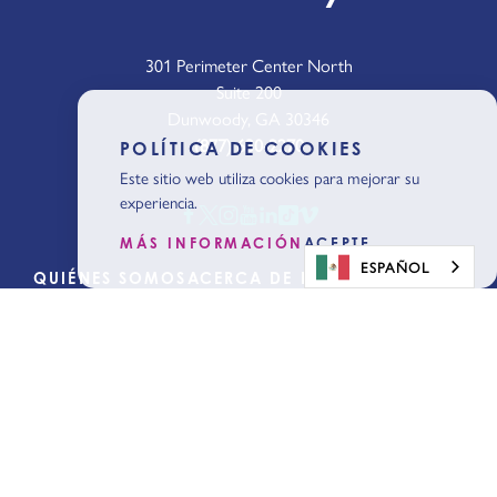
301 Perimeter Center North
Suite 200
Dunwoody, GA 30346
(877) 630-2270
POLÍTICA DE COOKIES
Este sitio web utiliza cookies para mejorar su
experiencia.
MÁS INFORMACIÓN
ACEPTE
ESPAÑOL
QUIÉNES SOMOS
ACERCA DE DUNWOODY
BLOG
MEDIOS DE COMUNICACIÓN
PÓNGASE EN CONTACTO CON
Empezar a
planificar
Obtenga nuestra
Guía del
visitante
Suscríbase a las últimas noticias